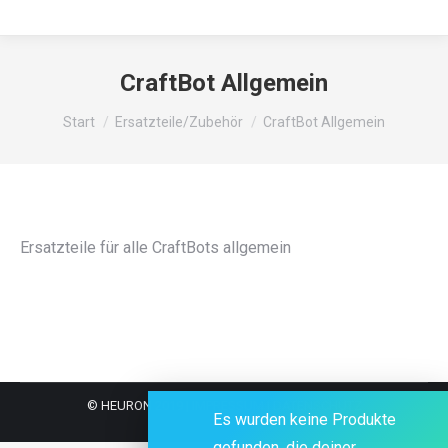
CraftBot Allgemein
Sie befinden sich hier:
Start
Ersatzteile/Zubehör
CraftBot Allgemein
Ersatzteile für alle CraftBots allgemein
© HEURON 2019
|
IMPRESSUM
|
DATENSCHUTZ
Es wurden keine Produkte
gefunden, die deiner