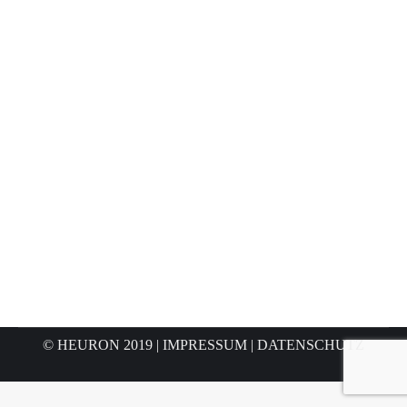
CraftBot Flow Idex
3.299,00
€
zzgl.
Versandkosten
Lieferzeit: Standardlieferzeit 7 Tage
© HEURON 2019
|
IMPRESSUM
|
DATENSCHUTZ